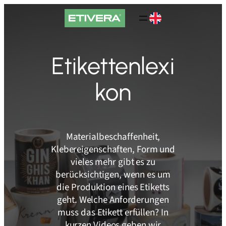
Zum
Inhalt
springen
Etikettenlexi
kon
Materialbeschaffenheit,
Klebereigenschaften, Form und
vieles mehr gibt es zu
berücksichtigen, wenn es um
die Produktion eines Etiketts
geht. Welche Anforderungen
muss das Etikett erfüllen? In
kurzen Videos geben wir